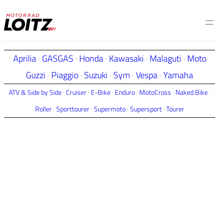
Zum
Inhalt
springen
Aprilia
·
GASGAS
·
Honda
·
Kawasaki
·
Malaguti
·
Moto
Guzzi
·
Piaggio
·
Suzuki
·
Sym
·
Vespa
·
Yamaha
ATV & Side by Side
·
Cruiser
·
E-Bike
·
Enduro
·
MotoCross
·
Naked Bike
·
Roller
·
Sporttourer
·
Supermoto
·
Supersport
·
Tourer