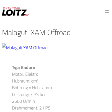
Malaguti XAM Offroad
Typ: Enduro
Motor: Elektro
Hubraum: cm³
Bohrung x Hub: x mm
Leistung: 7 PS bei
2500 U/min
Drehmoment: 21 PS