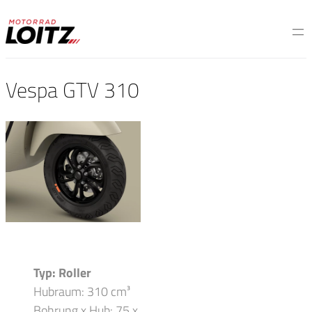
Vespa GTV 310
Typ: Roller
Hubraum: 310 cm³
Bohrung x Hub: 75 x