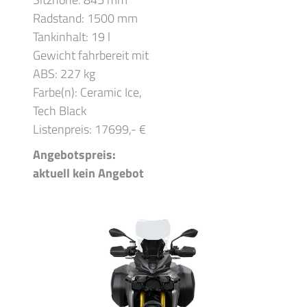
Radstand: 1500 mm
Tankinhalt: 19 l
Gewicht fahrbereit mit
ABS: 227 kg
Farbe(n): Ceramic Ice,
Tech Black
Listenpreis: 17699,- €
Angebotspreis:
aktuell kein Angebot