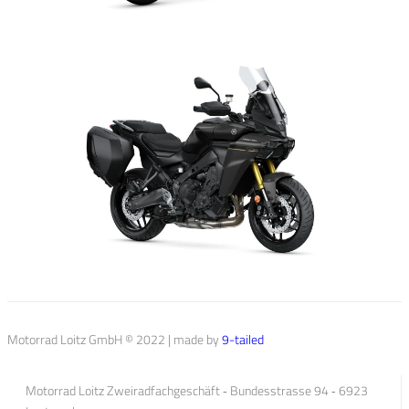
Motorrad Loitz GmbH © 2022 | made by
9-tailed
Motorrad Loitz Zweiradfachgeschäft ‐ Bundesstrasse 94 ‐ 6923