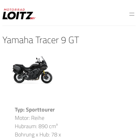
Yamaha Tracer 9 GT
Typ: Sporttourer
Motor: Reihe
Hubraum: 890 cm³
Bohrung x Hub: 78 x