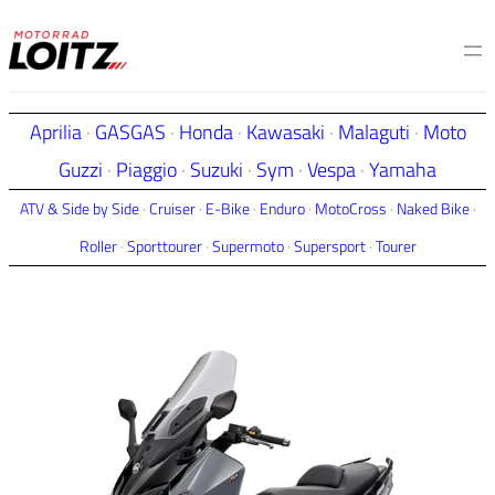
Zum
Inhalt
springen
Aprilia
·
GASGAS
·
Honda
·
Kawasaki
·
Malaguti
·
Moto
Guzzi
·
Piaggio
·
Suzuki
·
Sym
·
Vespa
·
Yamaha
ATV & Side by Side
·
Cruiser
·
E-Bike
·
Enduro
·
MotoCross
·
Naked Bike
·
Roller
·
Sporttourer
·
Supermoto
·
Supersport
·
Tourer